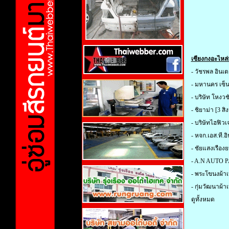
เซียงกงอะไหล่
-
วัชรพล อินเตอ
-
มหานคร เซ็นเ
-
บริษัท โหงวช
-
ชิยาม่า
[3 สิ
-
บริษัทไฮฟิวเจ
-
หจก.เอส.ที.อ
-
ชัยแสงเรืองย
-
A.N AUTO 
-
พระโขนงผ้า
-
กุ่มวัฒนาผ้า
ดูทั้งหมด