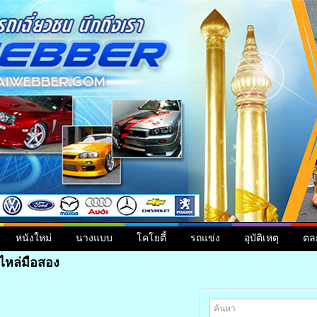
หนังใหม่
นางแบบ
โคโยตี้
รถแข่ง
อุบัติเหตุ
ตล
ไหล่มือสอง