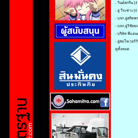
-
วินด์สกรีน
[4 
-
อู่ วีระช่าง
[4 
-
บจก.อู่สถิตพ
-
บจก.อู่วิชัยยน
-
บริษัท พีแอนด
-
อู่สมใจเวอร์ว
ดูทั้งหมด