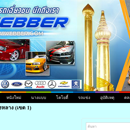
หนังใหม่
นางแบบ
โคโยตี้
รถแข่ง
อุบัติเหตุ
ตล
งหลาง (เขต 1)