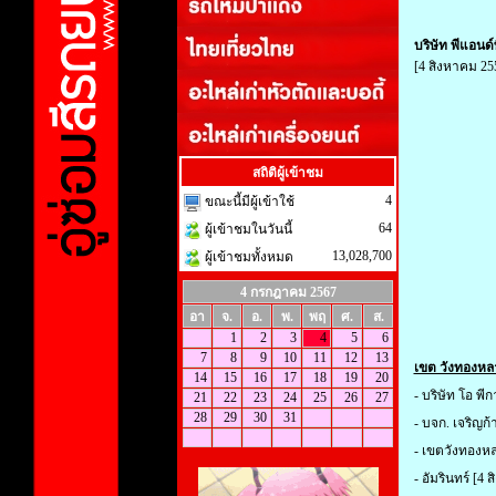
บริษัท พีแอนด์
[4 สิงหาคม 25
สถิติผู้เข้าชม
4
ขณะนี้มีผู้เข้าใช้
64
ผู้เข้าชมในวันนี้
13,028,700
ผู้เข้าชมทั้งหมด
4 กรกฎาคม 2567
อา
จ.
อ.
พ.
พฤ
ศ.
ส.
1
2
3
4
5
6
7
8
9
10
11
12
13
เขต วังทองหลา
14
15
16
17
18
19
20
-
บริษัท โอ พี
21
22
23
24
25
26
27
28
29
30
31
-
บจก. เจริญก้
-
เขตวังทองหลาง
-
อัมรินทร์
[4 ส